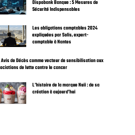
Dispobank Banque : 5 Mesures de
Sécurité Indispensables
Les obligations comptables 2024
expliquées par Solis, expert-
comptable à Nantes
 Avis de Décès comme vecteur de sensibilisation aux
ociations de lutte contre le cancer
L’histoire de la marque Nuii : de sa
création à aujourd’hui