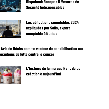
Dispobank Banque : 5 Mesures de
Sécurité Indispensables
Les obligations comptables 2024
expliquées par Solis, expert-
comptable à Nantes
 Avis de Décès comme vecteur de sensibilisation aux
ociations de lutte contre le cancer
L’histoire de la marque Nuii : de sa
création à aujourd’hui