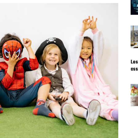
Les
ass